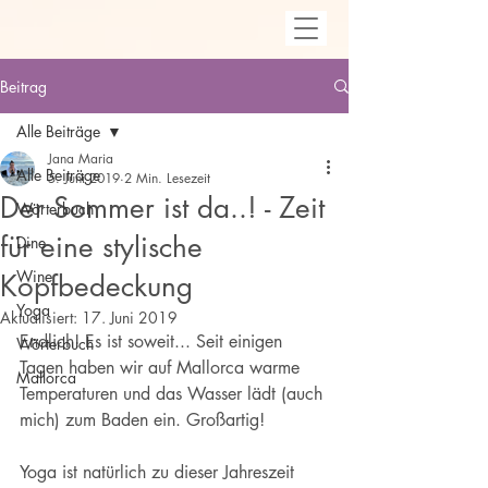
Beitrag
Alle Beiträge
Jana Maria
Alle Beiträge
5. Juni 2019
2 Min. Lesezeit
Der Sommer ist da..! - Zeit
Wörterbuch
für eine stylische
Dine
Wine
Kopfbedeckung
Yoga
Aktualisiert:
17. Juni 2019
Endlich! Es ist soweit... Seit einigen 
Wörterbuch
Tagen haben wir auf Mallorca warme 
Mallorca
Temperaturen und das Wasser lädt (auch 
mich) zum Baden ein. Großartig!
Yoga ist natürlich zu dieser Jahreszeit 