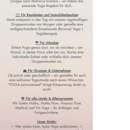
Gruppe nach Mallorca kommst – wir haben das
passende Yoga-Angebot für dich.
🧘‍♂️ Für Residenten und Immobilienbesitzer
Starte entspannt in den Tag mit unseren regelmäßigen
Gruppenstunden am Morgen oder genieße eine
maßgeschneiderte Einzelstunde (Personal Yoga |
Yogatherapie).
🌴 Für Urlauber
Erlebe Yoga genau dort, wo du möchtest – am
Strand, in deiner Finca oder bei uns. Buche eine
individuelle Einheit oder schließe dich unseren
Gruppenstunden an.
👥 Für Gruppen & Unternehmen
Ob privat oder geschäftlich – wir gestalten für euch
eine exklusive Yogastunde nach euren Wünschen.
"YOGA personalized" bringt Entspannung direkt zu
euch!
💛 Für alle Levels & Altersgruppen
Wir bieten Hatha, Hatha Flow, Vinyasa Flow,
Medical und Yin Yoga – für Anfänger und
Fortgeschrittene.
Unser Motto:
✨ Wer atmen kann, kann Yoga praktizieren. ✨