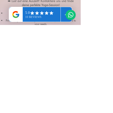
➡️ Lust auf eine Auszeit? Kontaktiere uns und finde
deine perfekte Yoga-Session!
Unsere Yogastunden bieten wir auf Deutsch, Englisch und
Spanisch an.
Private Yoga classes in English, German or Spanish – tailored to
your needs.
Clases de yoga privadas en alemán, inglés o español, según tus
preferencias.
Yoga Sol Mallorca | Son Servera | Palma |
Mallorca | Islas Baleares | SPAIN
+34 603 369 809
|
+49 170 7826379
|
namaste@yogasolmallorca.com
Impressum
Datenschutz