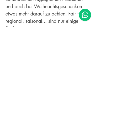
und auch bei Weihnachtsgeschenken 
etwas mehr darauf zu achten. Fair trade, 
regional, saisonal... sind nur einige 
Stichworte.
Ich wünsche Euch und uns auf jeden Fall 
eine stressfreie und besinnliche 
Weihnachtszeit mit Blick auf das 
Wesentliche, Friedfertigkeit und einem 
Lächeln auf den Lippen. :-)
Yoga
Wörterbuch