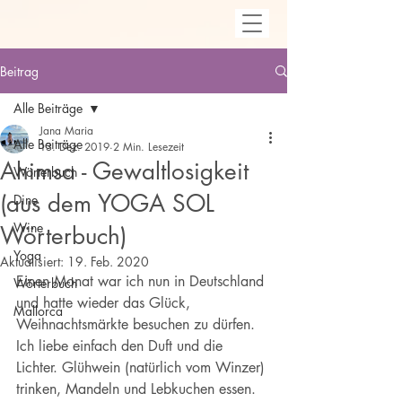
Beitrag
Alle Beiträge
Jana Maria
Alle Beiträge
13. Dez. 2019
2 Min. Lesezeit
Ahimsa - Gewaltlosigkeit
Wörterbuch
(aus dem YOGA SOL
Dine
Wine
Wörterbuch)
Yoga
Aktualisiert:
19. Feb. 2020
Einen Monat war ich nun in Deutschland 
Wörterbuch
und hatte wieder das Glück, 
Mallorca
Weihnachtsmärkte besuchen zu dürfen. 
Ich liebe einfach den Duft und die 
Lichter. Glühwein (natürlich vom Winzer) 
trinken, Mandeln und Lebkuchen essen. 